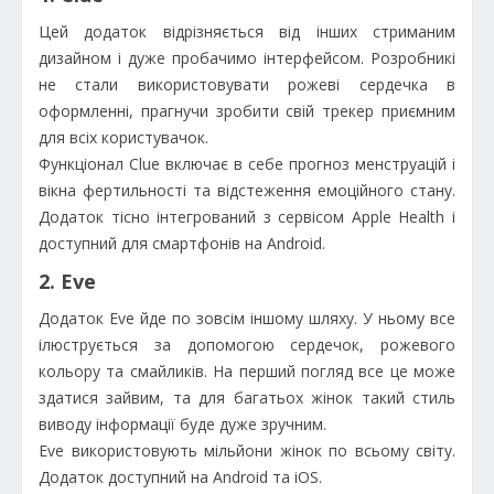
Цей додаток відрізняється від інших стриманим
дизайном і дуже пробачимо інтерфейсом. Розробникі
не стали використовувати рожеві сердечка в
оформленні, прагнучи зробити свій трекер приємним
для всіх користувачок.
Функціонал Clue включає в себе прогноз менструацій і
вікна фертильності та відстеження емоційного стану.
Додаток тісно інтегрований з сервісом Apple Health і
доступний для смартфонів на Android.
2. Eve
Додаток Eve йде по зовсім іншому шляху. У ньому все
ілюструється за допомогою сердечок, рожевого
кольору та смайликів. На перший погляд все це може
здатися зайвим, та для багатьох жінок такий стиль
виводу інформації буде дуже зручним.
Eve використовують мільйони жінок по всьому світу.
Додаток доступний на Android та iOS.