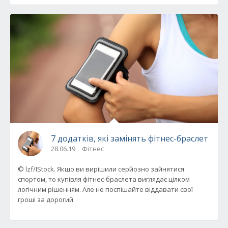
7 додатків, які замінять фітнес-браслет
28.06.19
Фітнес
© lzf/IStock. Якщо ви вирішили серйозно зайнятися
спортом, то купівля фітнес-браслета виглядає цілком
логічним рішенням. Але не поспішайте віддавати свої
гроші за дорогий