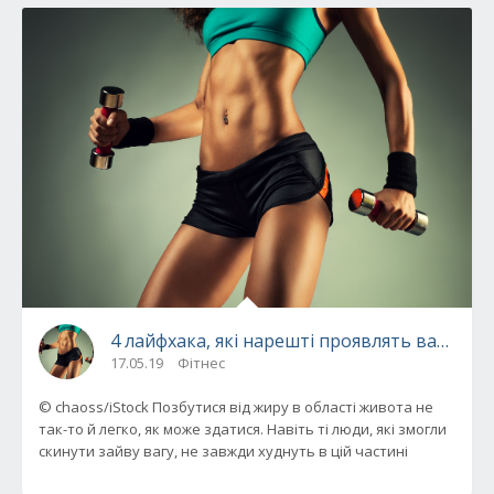
4 лайфхака, які нарешті проявлять ваш пре
17.05.19
Фітнес
© chaoss/iStock Позбутися від жиру в області живота не
так-то й легко, як може здатися. Навіть ті люди, які змогли
скинути зайву вагу, не завжди худнуть в цій частині