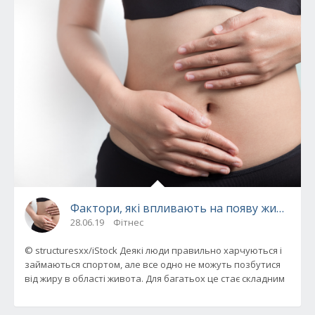
Фактори, які впливають на появу жиру на б
28.06.19
Фітнес
© structuresxx/iStock Деякі люди правильно харчуються і
займаються спортом, але все одно не можуть позбутися
від жиру в області живота. Для багатьох це стає складним