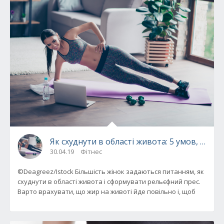
Як схуднути в області живота: 5 умов, без 
30.04.19
Фітнес
©Deagreez/Istock Більшість жінок задаються питанням, як
схуднути в області живота і сформувати рельєфний прес.
Варто врахувати, що жир на животі йде повільно і, щоб