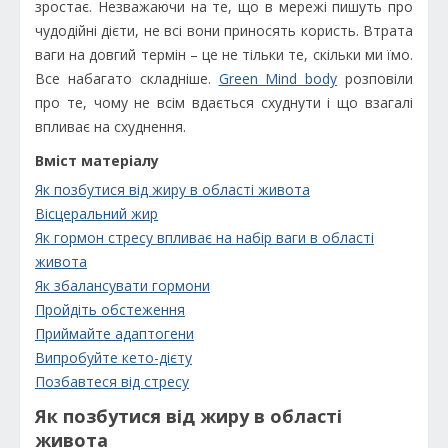
зростає. Незважаючи на те, що в мережі пишуть про
чудодійні дієти, не всі вони приносять користь. Втрата
ваги на довгий термін – це не тільки те, скільки ми їмо.
Все набагато складніше.
Green Mind body
розповіли
про те, чому не всім вдається схуднути і що взагалі
впливає на схуднення.
Вміст матеріалу
Як позбутися від жиру в області живота
Вісцеральний жир
Як гормон стресу впливає на набір ваги в області
живота
Як збалансувати гормони
Пройдіть обстеження
Приймайте адаптогени
Випробуйте кето-дієту
Позбавтеся від стресу
Як позбутися від жиру в області
живота