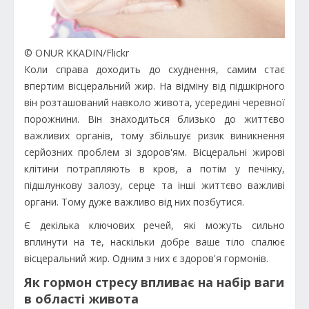
© ONUR KKADIN/Flickr
Коли справа доходить до схуднення, самим стає
впертим вісцеральний жир. На відміну від підшкірного
він розташований навколо живота, усередині черевної
порожнини. Він знаходиться близько до життєво
важливих органів, тому збільшує ризик виникнення
серйозних проблем зі здоров'ям. Вісцеральні жирові
клітини потрапляють в кров, а потім у печінку,
підшлункову залозу, серце та інші життєво важливі
органи. Тому дуже важливо від них позбутися.
Є декілька ключових речей, які можуть сильно
вплинути на те, наскільки добре ваше тіло спалює
вісцеральний жир. Одним з них є здоров'я гормонів.
Як гормон стресу впливає на набір ваги
в області живота