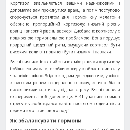
Кортизол вивільняється вашими наднирковими і
допомагає вам прокинутися вранці, а потім поступово
скорочується протягом дня. Гормон сну мелатонін
обернено пропорційний кортизолу: низький рівень
вранці і високий рівень ввечері. Дисбаланс кортизолу є
поширеною гормональною проблемою. Вона порушує
природний щоденний ритм, змушуючи кортизол бути
високим, коли він повинен бути низьким, і навпаки.
Вчені виявили істотний зв'язок між рівнями кортизолу
і збільшенням ваги, особливо жиру в області живота у
чоловіків і жінок. Згідно з одним дослідженням, у жінок
з високим рівнем вісцерального жиру, значно більш
високі викиди кортизолу під час стресу. Вчені провели
експеримент, щоб довести це. У 41 учасниць гормон
стресу высвобождался навіть протягом години після
пережитого стресового події.
Як збалансувати гормони