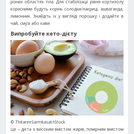
різних областях тіла. Для стабілізації рівня кортизолу
корисними будуть корінь солодки/лакриці, ашваганда,
лимонник. Знайдіть їх у вигляді порошку і додайте в
чай, смузі або кави.
Випробуйте кето-дієту
© ThitareeSarmkasat/iStock
Це – дієта з високим вмістом жирів, помірним вмістом