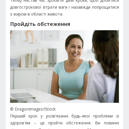
Тепер настав час зробити дієві кроки, щоб добитися
довгострокової втрати ваги і назавжди попрощатися
з жиром в області живота.
Пройдіть обстеження
© DragonImages/IStock
Перший крок у розв'язанні будь-якої проблеми зі
здоров'ям – це пройти обстеження. Ви повинні