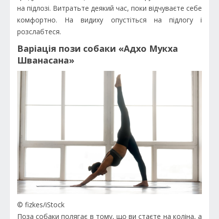
на підлозі. Витратьте деякий час, поки відчуваєте себе
комфортно. На видиху опустіться на підлогу і
розслабтеся.
Варіація пози собаки «Адхо Мукха
Шванасана»
© fizkes/iStock
Поза собаки полягає в тому, що ви стаєте на коліна, а