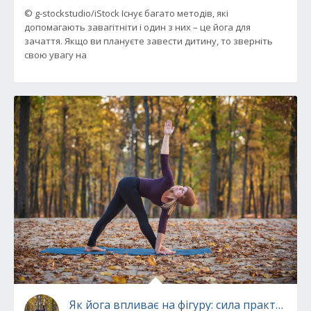
© g-stockstudio/iStock Існує багато методів, які
допомагають завагітніти і один з них – це йога для
зачаття. Якщо ви плануєте завести дитину, то зверніть
свою увагу на
Як йога впливає на фігуру: сила практик