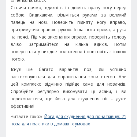
© nensuria/iStock
Стоячи прямо, вдихніть і підніміть праву ногу перед
собою. Видихаючи, візьміться руками за великий
палець на нозі. Поверніть підняту ногу вправо,
притримуючи правою рукою. Інша нога пряма, а рука
на поясі. Під час виконання вправи, поверніть голову
вліво. Затримайтеся на кілька вдихів. Потім
поверніться у вихідне положення і повторіть з іншою
ногою.
Існує ще багато варіантів поз, які успішно
застосовуються для опрацювання зони стегон. Але
цей комплекс відмінно підійде саме для новачків.
Спробуйте регулярно виконувати ці асани, і ви
переконаєтеся, що йога для схуднення ніг – дуже
ефективна!
Читайте також
Йога для схуднення для початківців: 21
поза для практики в домашніх умовах