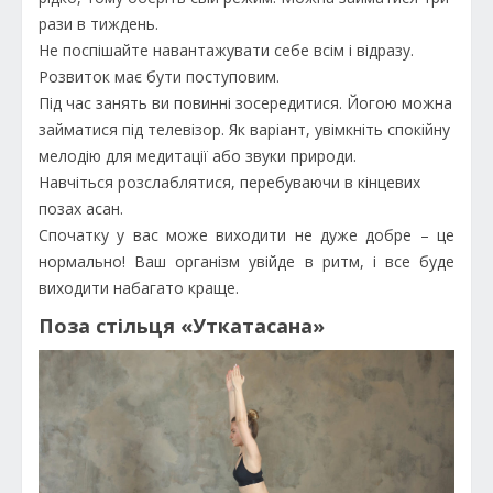
рази в тиждень.
Не поспішайте навантажувати себе всім і відразу.
Розвиток має бути поступовим.
Під час занять ви повинні зосередитися. Йогою можна
займатися під телевізор. Як варіант, увімкніть спокійну
мелодію для медитації або звуки природи.
Навчіться розслаблятися, перебуваючи в кінцевих
позах асан.
Спочатку у вас може виходити не дуже добре – це
нормально! Ваш організм увійде в ритм, і все буде
виходити набагато краще.
Поза стільця «Уткатасана»