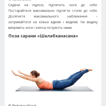
Сидячи на підлозі, підтягніть ноги до себе.
Постарайтеся максимально підтягти стопи до себе.
Досягнете максимального наближення –
затримайтеся на кілька вдихів і видихів. На видиху
випряміть ноги і злегка потрясіть ними.
Поза сарани «Шалабханасана»
© f9photos/iStock