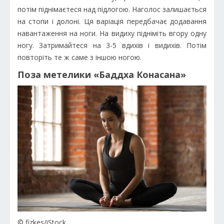
потім піднімаєтеся над підлогою. Наголос залишається
на стопи і долоні. Ця варіація передбачає додавання
навантаження на ноги. На видиху підніміть вгору одну
ногу. Затримайтеся на 3-5 вдихів і видихів. Потім
повторіть те ж саме з іншою ногою.
Поза метелики «Баддха Конасана»
© fizkes/iStock