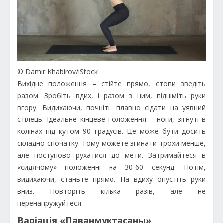
© Damir Khabirov/iStock
Вихідне положення – стійте прямо, стопи зведіть
разом. Зробіть вдих, і разом з ним, підніміть руки
вгору. Видихаючи, почніть плавно сідати на уявний
стілець. Ідеальне кінцеве положення – ноги, зігнуті в
колінах під кутом 90 градусів. Це може бути досить
складно спочатку. Тому можете згинати трохи менше,
але поступово рухатися до мети. Затримайтеся в
«сидячому» положенні на 30-60 секунд. Потім,
видихаючи, станьте прямо. На вдиху опустіть руки
вниз. Повторіть кілька разів, але не
перенапружуйтеся.
Варіація «Паванмуктасаны»