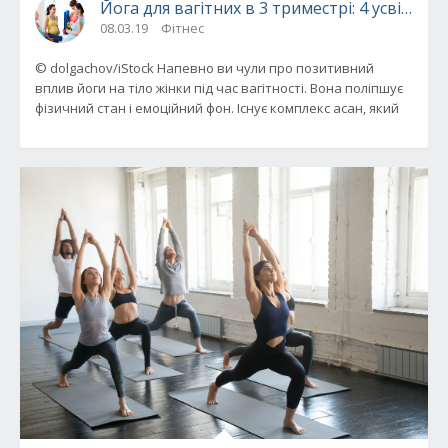
Йога для вагітних в 3 триместрі: 4 усвідомл
08.03.19
Фітнес
© dolgachov/iStock Напевно ви чули про позитивний
вплив йоги на тіло жінки під час вагітності. Вона поліпшує
фізичний стан і емоційний фон. Існує комплекс асан, який