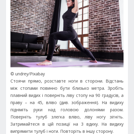
© undrey/Pixabay
Стоячи прямо, розставте ноги в сторони. Відстань
між стопами повинно бути близько метра. Зробіть
плавний видих і поверніть ліву стопу на 90 градусів, а
праву – на 45, вліво (див. зображення). На видиху
підніміть руки над головою долонями разом.
Поверніть тулуб злегка вліво, ліву ногу зігніть.
Затримайтеся в цій позиції на 3 вдиху. На видиху
випрямити тулуб і ноги. Повторіть в іншу сторону.