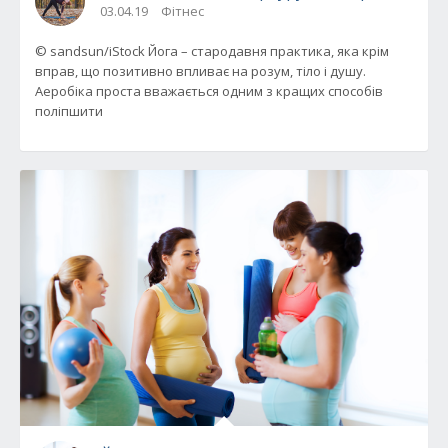
03.04.19
Фітнес
© sandsun/iStock Йога – стародавня практика, яка крім
вправ, що позитивно впливає на розум, тіло і душу.
Аеробіка проста вважається одним з кращих способів
поліпшити