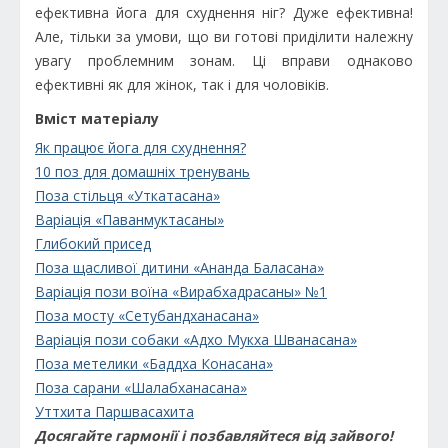
ефективна йога для схуднення ніг? Дуже ефективна!
Але, тільки за умови, що ви готові приділити належну
увагу проблемним зонам. Ці вправи однаково
ефективні як для жінок, так і для чоловіків.
Вміст матеріалу
Як працює йога для схуднення?
10 поз для домашніх тренувань
Поза стільця «Уткатасана»
Варіація «Паванмуктасаны»
Глибокий присед
Поза щасливої дитини «Ананда Баласана»
Варіація пози воїна «Вирабхадрасаны» №1
Поза мосту «Сетубандханасана»
Варіація пози собаки «Адхо Мукха Шванасана»
Поза метелики «Баддха Конасана»
Поза сарани «Шалабханасана»
Уттхита Паршвасахита
Досягайте гармонії і позбавляйтеся від зайвого!