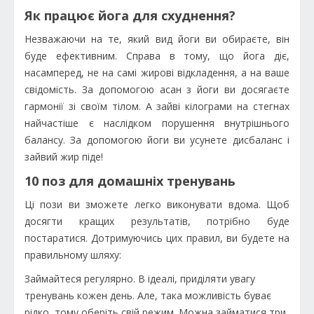
Як працює йога для схуднення?
Незважаючи на те, який вид йоги ви обираєте, він
буде ефективним. Справа в тому, що йога діє,
насамперед, не на самі жирові відкладення, а на ваше
свідомість. За допомогою асан з йоги ви досягаєте
гармонії зі своїм тілом. А зайві кілограми на стегнах
найчастіше є наслідком порушення внутрішнього
балансу. За допомогою йоги ви усунете дисбаланс і
зайвий жир піде!
10 поз для домашніх тренувань
Ці пози ви зможете легко виконувати вдома. Щоб
досягти кращих результатів, потрібно буде
постаратися. Дотримуючись цих правил, ви будете на
правильному шляху:
Займайтеся регулярно. В ідеалі, приділяти увагу
тренувань кожен день. Але, така можливість буває
рідко, тому оберіть свій режим. Можна займатися три