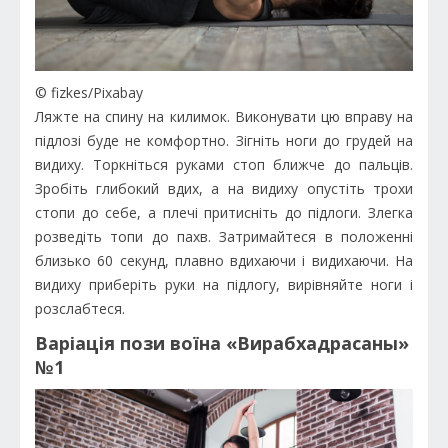
© fizkes/Pixabay
Ляжте на спину на килимок. Виконувати цю вправу на
підлозі буде не комфортно. Зігніть ноги до грудей на
видиху. Торкніться руками стоп ближче до пальців.
Зробіть глибокий вдих, а на видиху опустіть трохи
стопи до себе, а плечі притисніть до підлоги. Злегка
розведіть топи до пахв. Затримайтеся в положенні
близько 60 секунд, плавно вдихаючи і видихаючи. На
видиху приберіть руки на підлогу, вирівняйте ноги і
розслабтеся.
Варіація пози воїна «Вирабхадрасаны»
№1