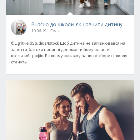
Вчасно до школи: як навчити дитину важли
10.06.19
Сім'я
©LightFieldStudios/Istock Щоб дитина не запізнювався на
заняття, батьки повинні допомогти йому скласти
шкільний графік. В іншому випадку ранкові збори в школу
стануть