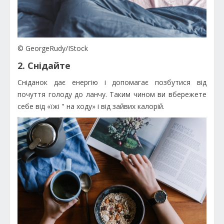
© GeorgeRudy/IStock
2. Снідайте
Сніданок дає енергію і допомагає позбутися від
почуття голоду до ланчу. Таким чином ви вбережете
себе від «їжі " на ходу» і від зайвих калорій.