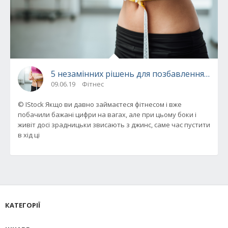
5 незамінних рішень для позбавлення від жи
09.06.19
Фітнес
© IStock Якщо ви давно займаєтеся фітнесом і вже
побачили бажані цифри на вагах, але при цьому боки і
живіт досі зрадницьки звисають з джинс, саме час пустити
в хід ці
КАТЕГОРІЇ