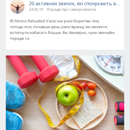
20 активних звичок, які спонукають вас по
24.05.19
Поради про саморозвиток
© Fitness Reloaded У всіх нас різні біоритми. Але,
погодьтеся, почавши день рано вранці, ви зможете
встигнути набагато більше. Ви, ймовірно, чули звичайні
поради та