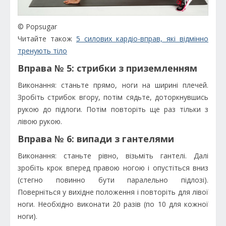
© Popsugar
Читайте також
5 силових кардіо-вправ, які відмінно
тренують тіло
Вправа № 5: стрибки з приземленням
Виконання: станьте прямо, ноги на ширині плечей.
Зробіть стрибок вгору, потім сядьте, доторкнувшись
рукою до підлоги. Потім повторіть ще раз тільки з
лівою рукою.
Вправа № 6: випади з гантелями
Виконання: станьте рівно, візьміть гантелі. Далі
зробіть крок вперед правою ногою і опустіться вниз
(стегно повинно бути паралельно підлозі).
Поверніться у вихідне положення і повторіть для лівої
ноги. Необхідно виконати 20 разів (по 10 для кожної
ноги).