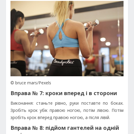
© bruce mars/Pexels
Вправа № 7: кроки вперед і в сторони
Виконання: станьте рівно, руки поставте по боках.
Зробіть крок убік правою ногою, потім лівою. Потім
зробіть крок вперед правою ногою, а після лівій.
Вправа № 8: підйом гантелей на одній