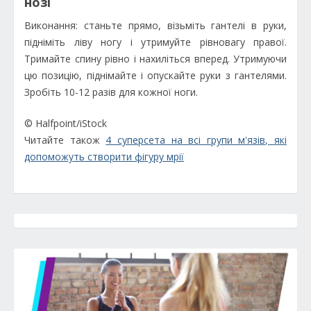
нозі
Виконання: станьте прямо, візьміть гантелі в руки,
підніміть ліву ногу і утримуйте рівновагу правої.
Тримайте спину рівно і нахиліться вперед. Утримуючи
цю позицію, піднімайте і опускайте руки з гантелями.
Зробіть 10-12 разів для кожної ноги.
© Halfpoint/iStock
Читайте також
4 суперсета на всі групи м'язів, які
допоможуть створити фігуру мрії