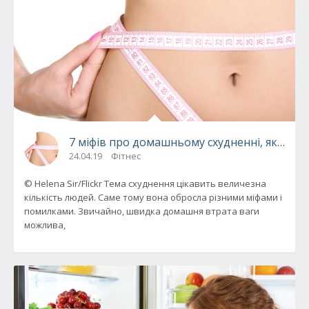
7 міфів про домашньому схудненні, які тіл
24.04.19
Фітнес
© Helena Sir/Flickr Тема схуднення цікавить величезна
кількість людей. Саме тому вона обросла різними міфами і
помилками. Звичайно, швидка домашня втрата ваги
можлива,