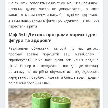
що пишуть і говорять на цю тему. Більшість помилок і
невірних думок часто не допомагають, а лише
заважають вам скинути вагу. Сьогодні ми поділимося
з вами поширеними міфами про схуднення, в які пора
перестати вірити.
Міф №1: Детокс-програми корисні для
фігури та здоров'я
Радикальне обмеження калорій під час детокс-
програм здатне порушити ваш метаболізм і
спровокувати набір ваги після закінчення подібної
дієти. Експерти стверджують, що для детоксикації
організму не потрібно відмовлятися від здорового
харчування, потрібно лише пити більше води і додати
до раціону рослинні білки.