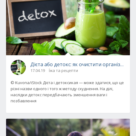
Дієта або детокс: як очистити організм пр
17.04.19
Їжа та рецепти
© Kuvona/iStock Дієта і детоксикая — може здатися, що це
різні назви одного і того ж методу схуднення. На ділі,
наслідки детокс передбачають зменшення ваги і
позбавлення