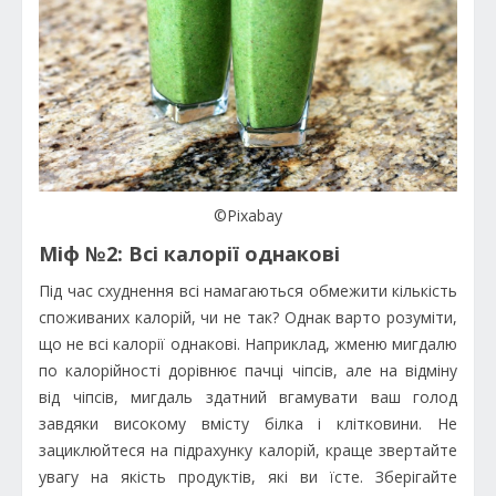
©Pixabay
Міф №2: Всі калорії однакові
Під час схуднення всі намагаються обмежити кількість
споживаних калорій, чи не так? Однак варто розуміти,
що не всі калорії однакові. Наприклад, жменю мигдалю
по калорійності дорівнює пачці чіпсів, але на відміну
від чіпсів, мигдаль здатний вгамувати ваш голод
завдяки високому вмісту білка і клітковини. Не
зациклюйтеся на підрахунку калорій, краще звертайте
увагу на якість продуктів, які ви їсте. Зберігайте