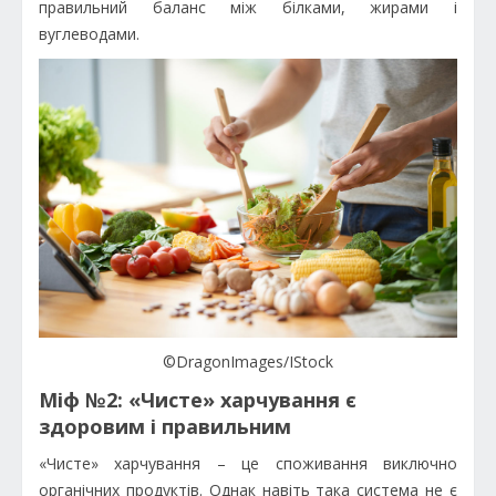
правильний баланс між білками, жирами і
вуглеводами.
©DragonImages/IStock
Міф №2: «Чисте» харчування є
здоровим і правильним
«Чисте» харчування – це споживання виключно
органічних продуктів. Однак навіть така система не є