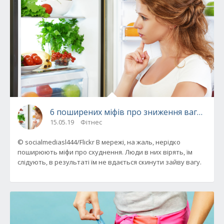
6 поширених міфів про зниження ваги, які 
15.05.19
Фітнес
© socialmediasl444/Flickr В мережі, на жаль, нерідко
поширюють міфи про схуднення. Люди в них вірять, їм
слідують, в результаті їм не вдається скинути зайву вагу.