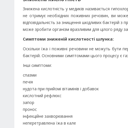
Знижена кислотність у медиків називається гипохлор
не отримує необхідних поживних речовин, ви может
відповідальність за знищення шкідливих бактерій з п
може зробити організм вразливим для цілого ряду з
Симптоми зниженій кислотності шлунка:
Оскільки їжа і поживні речовини не можуть бути п
бактерій. Основними симптомами цього процесу є газ
Інші симптоми:
спазми
печія
нудота при прийомі вітамінів і добавок
кислотний рефлюкс
запор
пронос
інфекційне захворювання
неперетравлена їжа в кале