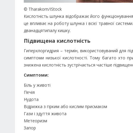
© Tharakorn/IStock
Кислотність шлунка відображає його функціонування і
це впливає на роботу шлунка і всієї травної системи
дванадцятипалу кишку.
Підвищена кислотність
Гиперхлоргидрия – термін, використовуваний для пі
симптоми низької кислотності. Тому багато хто пр
знижена кислотність зустрічається частіше підвищено
Симптоми:
Біль у животі
Печія
Нудота
Відрижка з гірким або кислим присмаком
Гази і здуття живота
Метеоризм
Запор