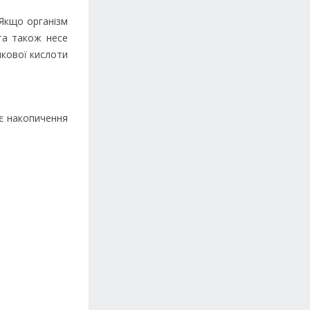
 Якщо організм
та також несе
нкової кислоти
є накопичення