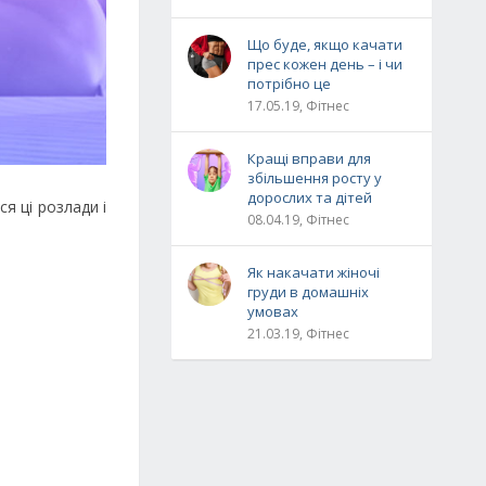
Що буде, якщо качати
прес кожен день – і чи
потрібно це
17.05.19, Фітнес
Кращі вправи для
збільшення росту у
дорослих та дітей
я ці розлади і
08.04.19, Фітнес
Як накачати жіночі
груди в домашніх
умовах
21.03.19, Фітнес