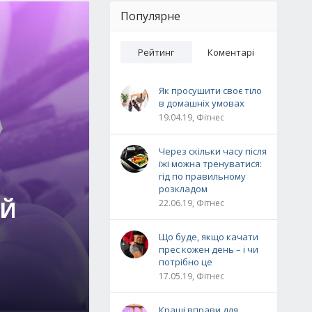
Популярне
Рейтинг
Коментарі
Як просушити своє тіло
в домашніх умовах
19.04.19, Фітнес
Через скільки часу після
їжі можна тренуватися:
гід по правильному
розкладом
ІЙ
22.06.19, Фітнес
Що буде, якщо качати
прес кожен день – і чи
потрібно це
17.05.19, Фітнес
Кращі вправи для