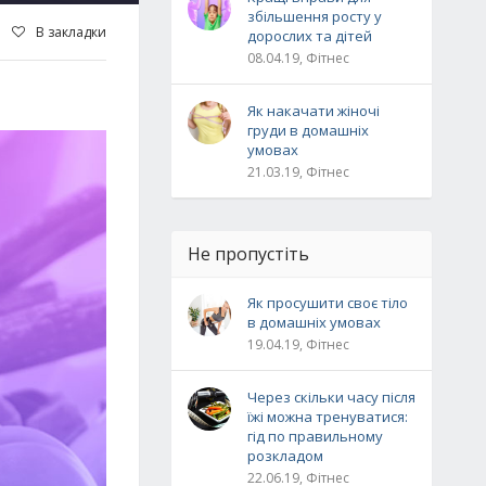
збільшення росту у
В закладки
дорослих та дітей
08.04.19, Фітнес
Як накачати жіночі
груди в домашніх
умовах
21.03.19, Фітнес
Не пропустіть
Як просушити своє тіло
в домашніх умовах
19.04.19, Фітнес
Через скільки часу після
їжі можна тренуватися:
гід по правильному
розкладом
22.06.19, Фітнес