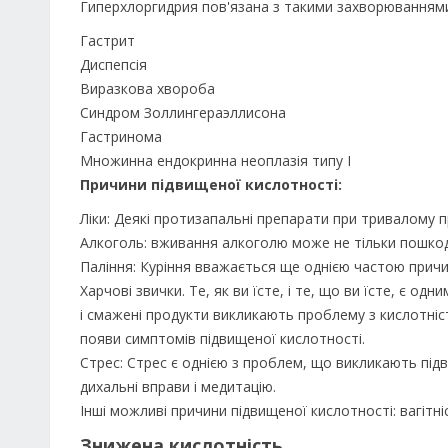
Гиперхлоргидрия пов'язана з такими захворюваннями
Гастрит
Диспепсія
Виразкова хвороба
Синдром Золлингераэллисона
Гастринома
Множинна ендокринна неоплазія типу I
Причини підвищеної кислотності:
Ліки: Деякі протизапальні препарати при тривалому 
Алкоголь: вживання алкоголю може не тільки пошкоди
Паління: Куріння вважається ще однією частою причи
Харчові звички. Те, як ви їсте, і те, що ви їсте, є о
і смажені продукти викликають проблему з кислотніст
появи симптомів підвищеної кислотності.
Стрес: Стрес є однією з проблем, що викликають підв
дихальні вправи і медитацію.
Інші можливі причини підвищеної кислотності: вагітні
Знижена кислотність