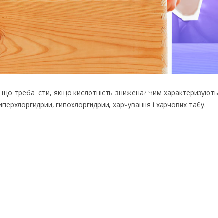
а що треба їсти, якщо кислотність знижена? Чим характеризуютьс
иперхлоргидрии, гипохлоргидрии, харчування і харчових табу.