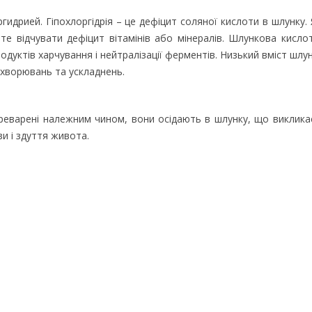
гидрией. Гіпохлоргідрія – це дефіцит соляної кислоти в шлунку.
е відчувати дефіцит вітамінів або мінералів. Шлункова кисло
родуктів харчування і нейтралізації ферментів. Низький вміст шлу
ахворювань та ускладнень.
ереварені належним чином, вони осідають в шлунку, що виклика
и і здуття живота.