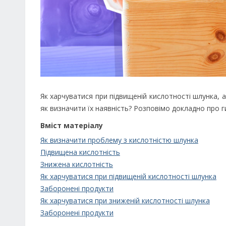
Як харчуватися при підвищеній кислотності шлунка, 
як визначити їх наявність? Розповімо докладно про г
Вміст матеріалу
Як визначити проблему з кислотністю шлунка
Підвищена кислотність
Знижена кислотність
Як харчуватися при підвищеній кислотності шлунка
Заборонені продукти
Як харчуватися при зниженій кислотності шлунка
Заборонені продукти