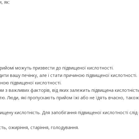
, як:
прийомі можуть призвести до підвищеної кислотності.
ти вашу печінку, але і стати причиною підвищеної кислотності.
ною підвищеної кислотності.
дними з важливих факторів, від яких залежить підвищена кислотність
ю. Люди, які пропускають прийом їжі або не їдять вчасно, також
ищену кислотність. Для запобігання підвищеної кислотності слід
сть, ожиріння, старіння, голодування.