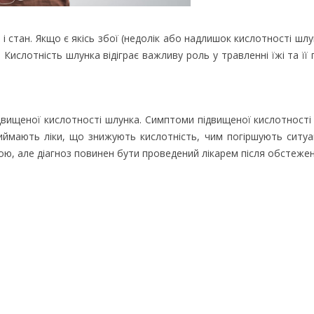
 стан. Якщо є якісь збої (недолік або надлишок кислотності шлу
. Кислотність шлунка відіграє важливу роль у травленні їжі та її
двищеної кислотності шлунка. Симптоми підвищеної кислотності
иймають ліки, що знижують кислотність, чим погіршують ситуац
ю, але діагноз повинен бути проведений лікарем після обстеженн