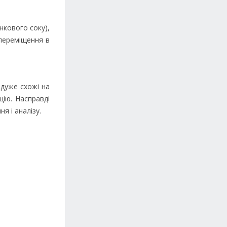
нкового соку),
 переміщення в
 дуже схожі на
ію. Насправді
я і аналізу.