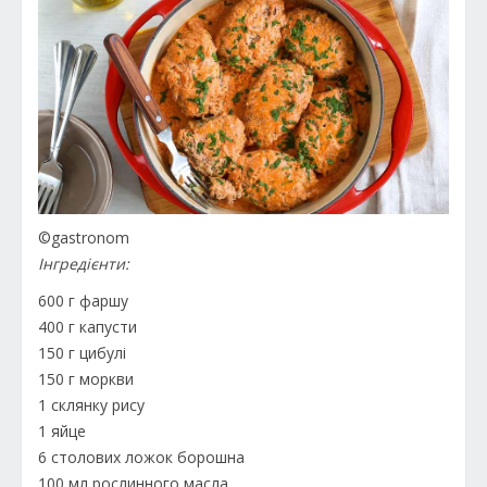
©gastronom
Інгредієнти:
600 г фаршу
400 г капусти
150 г цибулі
150 г моркви
1 склянку рису
1 яйце
6 столових ложок борошна
100 мл рослинного масла