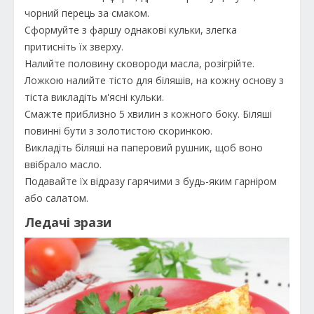
чорний перець за смаком.
Сформуйте з фаршу однакові кульки, злегка
притисніть їх зверху.
Налийте половину сковороди масла, розігрійте.
Ложкою налийте тісто для біляшів, на кожну основу з
тіста викладіть м'ясні кульки.
Смажте приблизно 5 хвилин з кожного боку. Біляші
повинні бути з золотистою скоринкою.
Викладіть біляші на паперовий рушник, щоб воно
ввібрало масло.
Подавайте їх відразу гарячими з будь-яким гарніром
або салатом.
Ледачі зрази