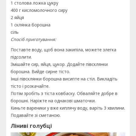
1 столова ложка цукру
400 г кисломолочного сиру
2 яйця
1 склянка борошна
сіль
Спосіб приготування:
Поставте воду, щоб вона закипіла, можете злегка
підсолити.
Змішайте сир, яйця, цукор. Додайте півсклянки
борошна. Вийде сирне тісто.
Інші півсклянки борошна висипте на стіл. Викладіть
тісто і розкачайте.
Потім зробіть з тіста ковбаску. Обваляйте добре в
борошні. Наріжте на однакові шматочки.
Киньте вареники у вже киплячу воду, варіть 3 хвилини.
Подавайте зі сметаною.
Ліниві голубці