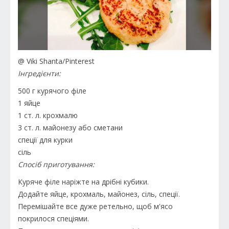
@ Viki Shanta/Pinterest
Інгредієнти:
500 г курячого філе
1 яйце
1 ст. л. крохмалю
3 ст. л. майонезу або сметани
спеції для курки
сіль
Спосіб приготування:
Куряче філе наріжте на дрібні кубики.
Додайте яйце, крохмаль, майонез, сіль, спеції.
Перемішайте все дуже ретельно, щоб м'ясо
покрилося спеціями.