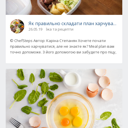
Як правильно складати план харчування, —
26.05.19
Їжа та рецепти
© ChefSteps Автор: Каріна Степанян Хочете почати
правильно харчуватися, але не знаєте як? Meal plan вам
точно допоможе. З його допомогою ви забудете про піцу,