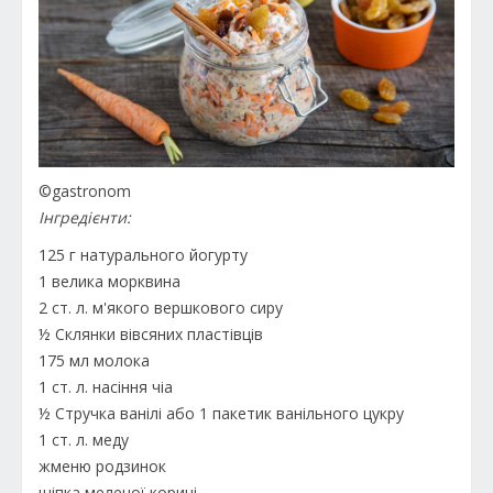
©gastronom
Інгредієнти:
125 г натурального йогурту
1 велика морквина
2 ст. л. м'якого вершкового сиру
½ Склянки вівсяних пластівців
175 мл молока
1 ст. л. насіння чіа
½ Стручка ванілі або 1 пакетик ванільного цукру
1 ст. л. меду
жменю родзинок
щіпка меленої кориці