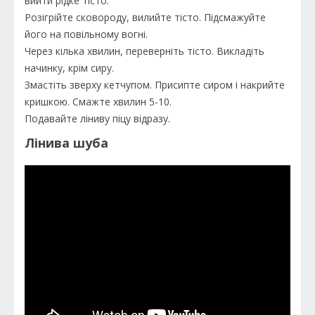
вийти рідке тісто.
Розігрійте сковороду, вилийте тісто. Підсмажуйте
його на повільному вогні.
Через кілька хвилин, переверніть тісто. Викладіть
начинку, крім сиру.
Змастіть зверху кетчупом. Присипте сиром і накрийте
кришкою. Смажте хвилин 5-10.
Подавайте ліниву піцу відразу.
Лінива шуба