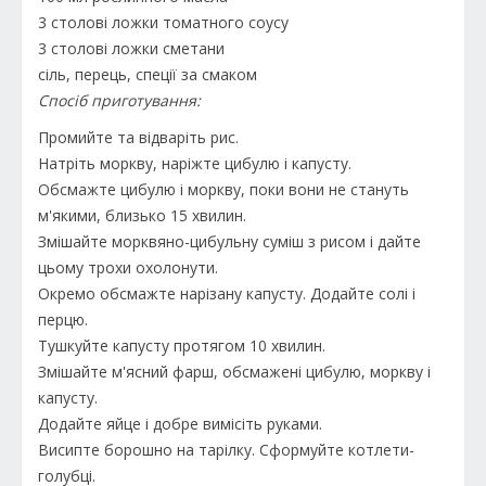
3 столові ложки томатного соусу
3 столові ложки сметани
сіль, перець, спеції за смаком
Спосіб приготування:
Промийте та відваріть рис.
Натріть моркву, наріжте цибулю і капусту.
Обсмажте цибулю і моркву, поки вони не стануть
м'якими, близько 15 хвилин.
Змішайте морквяно-цибульну суміш з рисом і дайте
цьому трохи охолонути.
Окремо обсмажте нарізану капусту. Додайте солі і
перцю.
Тушкуйте капусту протягом 10 хвилин.
Змішайте м'ясний фарш, обсмажені цибулю, моркву і
капусту.
Додайте яйце і добре вимісіть руками.
Висипте борошно на тарілку. Сформуйте котлети-
голубці.