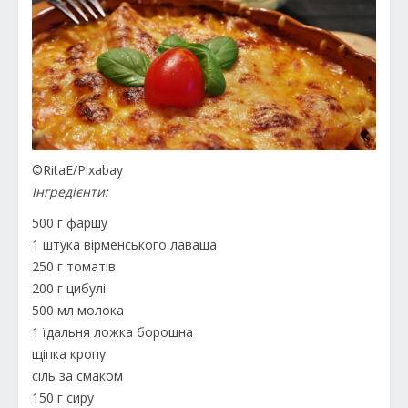
©RitaE/Pixabay
Інгредієнти:
500 г фаршу
1 штука вірменського лаваша
250 г томатів
200 г цибулі
500 мл молока
1 їдальня ложка борошна
щіпка кропу
сіль за смаком
150 г сиру