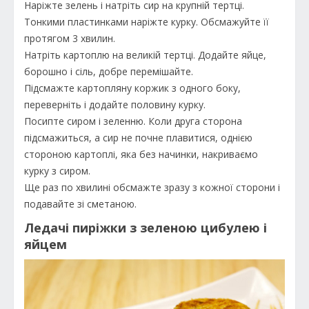
Наріжте зелень і натріть сир на крупній тертці.
Тонкими пластинками наріжте курку. Обсмажуйте її
протягом 3 хвилин.
Натріть картоплю на великій тертці. Додайте яйце,
борошно і сіль, добре перемішайте.
Підсмажте картопляну коржик з одного боку,
переверніть і додайте половину курку.
Посипте сиром і зеленню. Коли друга сторона
підсмажиться, а сир не почне плавитися, однією
стороною картоплі, яка без начинки, накриваємо
курку з сиром.
Ще раз по хвилині обсмажте зразу з кожної сторони і
подавайте зі сметаною.
Ледачі пиріжки з зеленою цибулею і
яйцем