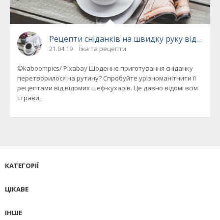
Рецепти сніданків на швидку руку від відо
21.04.19
Їжа та рецепти
©kaboompics/ Pixabay Щоденне приготування сніданку
перетворилося на рутину? Спробуйте урізноманітнити її
рецептами від відомих шеф-кухарів. Це давно відомі всім
страви,
КАТЕГОРІЇ
ЦІКАВЕ
ІНШЕ