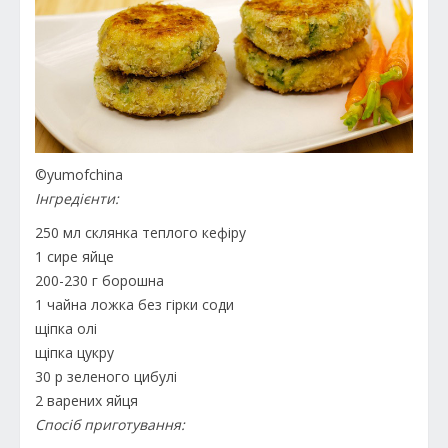
©yumofchina
Інгредієнти:
250 мл склянка теплого кефіру
1 сире яйце
200-230 г борошна
1 чайна ложка без гірки соди
щіпка олі
щіпка цукру
30 р зеленого цибулі
2 варених яйця
Спосіб приготування: