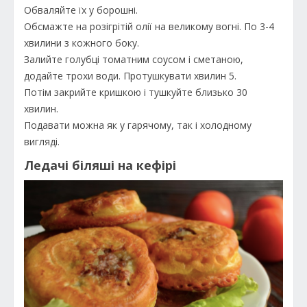
Обваляйте їх у борошні.
Обсмажте на розігрітій олії на великому вогні. По 3-4
хвилини з кожного боку.
Залийте голубці томатним соусом і сметаною,
додайте трохи води. Протушкувати хвилин 5.
Потім закрийте кришкою і тушкуйте близько 30
хвилин.
Подавати можна як у гарячому, так і холодному
вигляді.
Ледачі біляші на кефірі