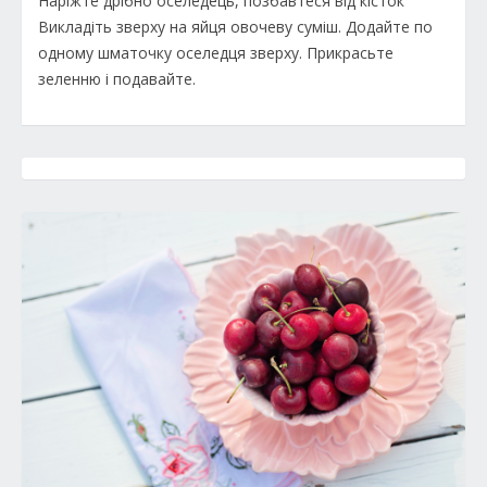
Наріжте дрібно оселедець, позбавтеся від кісток
Викладіть зверху на яйця овочеву суміш. Додайте по
одному шматочку оселедця зверху. Прикрасьте
зеленню і подавайте.