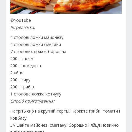
©YouTube
Інгредієнти:
4 столові ложки майонезу
4 столові ложки сметани
7 столових ложок борошна
200 г салямі
200 г помідорів
2 яйця
200 г сиру
200 г грибів
1 столова ложка кетчупу
Спосіб приготування:
Натріть сир на крупній тертці. Наріжте гриби, томати і
ковбасу.
Змішайте майонез, сметану, борошно і яйця Повинно