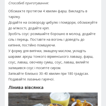
Способи
б приготування:
Обсмажте протягом 4 хвилин фарш. Викладіть в
тарілку.
Додайте на сковороду цибулю і помідори, обсмажуйте
до м'якості, додайте кріп.
Зробіть соус: розмішайте борошно в молоці, додайте
сіль і перець. Поставте на вогонь і доведіть до
кипіння, постійно помішуючи.
У форму для випічки, змащену маслом, укладіть
шарами: аркуш тонкого вірменського лавашу, фарш,
соус, лаваш, овочеву суміш, соус, лаваш, вилийте
залишився соус і посипте сиром.
Запікайте близько 30-40 хвилин при 180 градусах.
Подавайте лазанью гарячої.
Лінива вівсянка