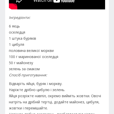
Інгредієнти:
6 яєць
оселедця
1 штука буряків
1 цибуля
половина великої моркви
100 г маринованої оселедця
50 г майонезу
зелень за смаком
Спосіб приготування:
Відваріть яйця, буряк і моркву.
Наріжте дрібно цибулю і зелень.
Яйця розріжте навпіл, окремо вийміть жовтки. Овочі
натріть на дрібній тертці, додайте майонез, цибуля,
жовтки і перемішайте.