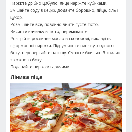
Наріжте дрібно цибулю, яйце наріжте кубиками.
Змішайте соду в кефір. Додайте борошно, яйце, сіль і
цукор.
Розмішайте все, повинно вийти густе тісто.
Висипте начинку в тісто, перемішайте.
Розігрійте рослинне масло в сковороді, викладіть
сформовані пиріжки. Підрум'яньте випічку з одного
боку, перевертайте на іншу. Смажте близько 5 хвилин
з кожного боку.
Подавайте пиріжки гарячими.
Лінива піца