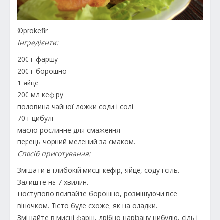
©prokefir
Інгредієнти:
200 г фаршу
200 г борошно
1 яйце
200 мл кефіру
половина чайної ложки соди і солі
70 г цибулі
масло рослинне для смаження
перець чорний мелений за смаком.
Спосіб приготування:
Змішати в глибокій мисці кефір, яйце, соду і сіль.
Залиште на 7 хвилин.
Поступово всипайте борошно, розмішуючи все
віночком. Тісто буде схоже, як на оладки.
Змішайте в мисці фарш, дрібно нарізану цибулю, сіль і