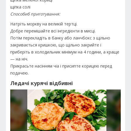
щіпка солі
Способи
б приготування:
Натріть моркву на великій тертці.
Добре перемішайте всі інгредієнти в мисці.
Потім перекладіть в банку або ланчбокс з щільно
закривається кришкою, що щільно закрийте і
приберіть в холодильник мінімум на 4 години, а краще
— на ніч.
Прикрасьте насінням чіа і присипте корицею перед
подачею.
Ледачі курячі відбивні