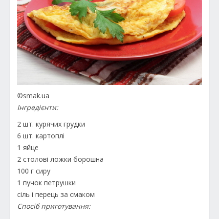
©smak.ua
Інгредієнти:
2 шт. курячих грудки
6 шт. картоплі
1 яйце
2 столові ложки борошна
100 г сиру
1 пучок петрушки
сіль і перець за смаком
Спосіб приготування: