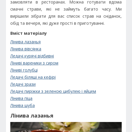
замовляти в ресторанах. Можна готувати вдома
смачні страви, які не займуть багато часу. Ми
вирішили зібрати для вас список страв на сніданок,
обід та вечеря, які дуже прості в приготуванні.
Вміст матеріалу
Лінива лазанья
Лінива вівсянка
Ледачі курячі відбивні
Ліниві вареники з сиром
Ліниві голубці
Ледачі біляші на кефірі
Ледачі зрази
Ледачі пиріжки з зеленою цибулею і яйцем
Лінива піца
Лінива шуба
Лінива лазанья