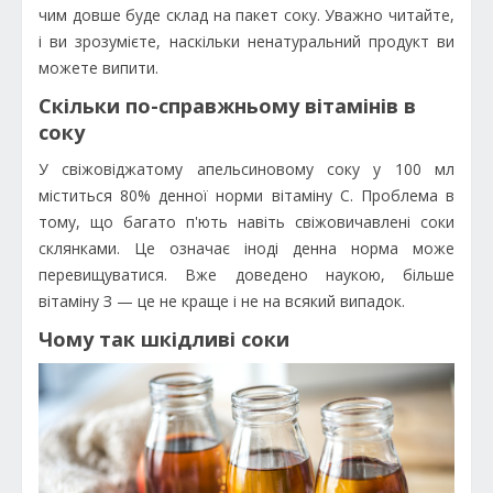
чим довше буде склад на пакет соку. Уважно читайте,
і ви зрозумієте, наскільки ненатуральний продукт ви
можете випити.
Скільки по-справжньому вітамінів в
соку
У свіжовіджатому апельсиновому соку у 100 мл
міститься 80% денної норми вітаміну С. Проблема в
тому, що багато п'ють навіть свіжовичавлені соки
склянками. Це означає іноді денна норма може
перевищуватися. Вже доведено наукою, більше
вітаміну З — це не краще і не на всякий випадок.
Чому так шкідливі соки