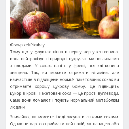
©rawpixel/Pixabay
Тому що у фруктах цінна в першу чергу клітковина,
вона нейтралізує ті природні цукру, які ми поглинаємо
з плодами. У соках, навіть у фреші, вся клітковина
знищена. Так, ви можете отримати вітаміни, але
найчастіше в підвищеній нормі.У пакетованих соках ви
отримаєте хорошу цукрову бомбу. Це підвищить
цукор в крові. Пакетовані соки — це прості вуглеводи.
Саме вони ломаают і псують нормальний метаболізм
людини.
Звичайно, ви можете іноді ласувати свіжими соками.
Однак не варто сприймати цей напій, як панацею або