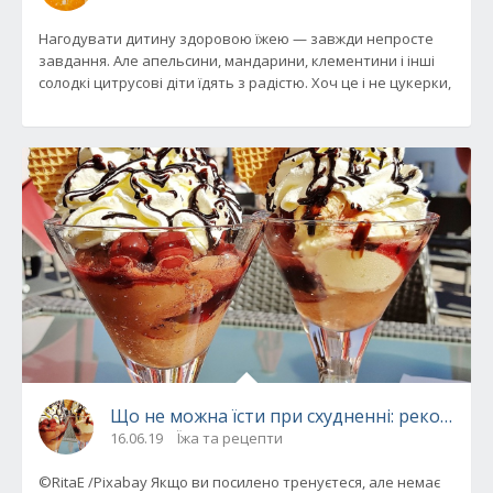
Нагодувати дитину здоровою їжею — завжди непросте
завдання. Але апельсини, мандарини, клементини і інші
солодкі цитрусові діти їдять з радістю. Хоч це і не цукерки,
Що не можна їсти при схудненні: рекоменд
16.06.19
Їжа та рецепти
©RitaE /Pixabay Якщо ви посилено тренуєтеся, але немає