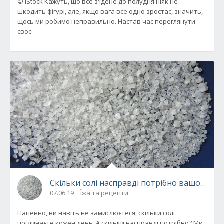
© IStock Кажуть, що все з'їдене до полудня ніяк не
шкодить фігурі, але, якщо вага все одно зростає, значить,
щось ми робимо неправильно. Настав час переглянути
своє
Скільки солі насправді потрібно вашому ор
07.06.19
Їжа та рецепти
Напевно, ви навіть не замислюєтеся, скільки солі
поглинаєте кожен день. А скільки насправді потрібно? Ми