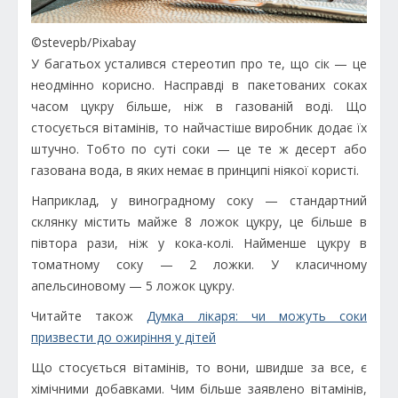
©stevepb/Pixabay
У багатьох усталився стереотип про те, що сік — це
неодмінно корисно. Насправді в пакетованих соках
часом цукру більше, ніж в газованій воді. Що
стосується вітамінів, то найчастіше виробник додає їх
штучно. Тобто по суті соки — це те ж десерт або
газована вода, в яких немає в принципі ніякої користі.
Наприклад, у виноградному соку — стандартний
склянку містить майже 8 ложок цукру, це більше в
півтора рази, ніж у кока-колі. Найменше цукру в
томатному соку — 2 ложки. У класичному
апельсиновому — 5 ложок цукру.
Читайте також
Думка лікаря: чи можуть соки
призвести до ожиріння у дітей
Що стосується вітамінів, то вони, швидше за все, є
хімічними добавками. Чим більше заявлено вітамінів,