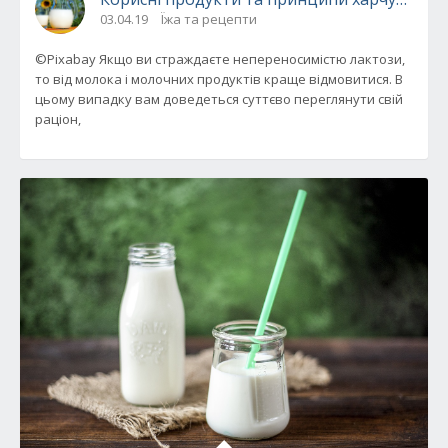
03.04.19
Їжа та рецепти
©Pixabay Якщо ви страждаєте непереносимістю лактози,
то від молока і молочних продуктів краще відмовитися. В
цьому випадку вам доведеться суттєво переглянути свій
раціон,