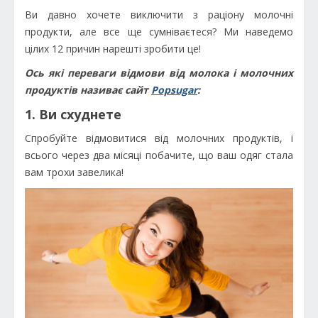
Ви давно хочете виключити з раціону молочні
продукти, але все ще сумніваєтеся? Ми наведемо
цілих 12 причин нарешті зробити це!
Ось які переваги відмови від молока і молочних
продуктів називає сайт
Popsugar
:
1. Ви схуднете
Спробуйте відмовитися від молочних продуктів, і
всього через два місяці побачите, що ваш одяг стала
вам трохи завелика!