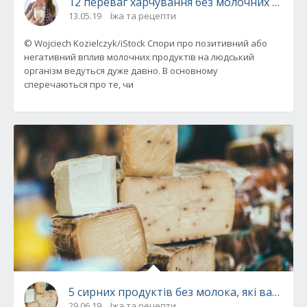
12 переваг харчування без молочних проду
13.05.19
Їжа та рецепти
© Wojciech Kozielczyk/iStock Спори про позитивний або
негативний вплив молочних продуктів на людський
організм ведуться дуже давно. В основному
сперечаються про те, чи
5 сирних продуктів без молока, які варто с
29.06.19
Їжа та рецепти