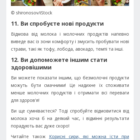
© shironosov/iStock
11. Ви спробуєте нові продукти
Відмова від молока і молочних продуктів напевно
виведе вас із зони комфорту і змусить пробувати нові
страви, такі як тофу, лобода, авокадо, темпі та інші.
12. Ви допоможете іншим стати
здоровішими
Ви можете показати іншим, що безмолочні продукти
можуть бути смачними! Це надихне їх споживати
менше молочних продуктів і отримати всі переваги
для здоров'я!
Ви ще сумніваєтеся? Тоді спробуйте відмовитися від
молока хоча б на деякий час, і відмінні результати
порадують вас дуже скоро!
Читайте також
Корисні сири, які можна їсти при