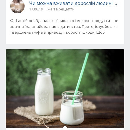
Чи можна вживати дорослій людині молоко 
17.06.19
Їжа та рецепти
©id-art/IStock Здавалося б, молоко і молочні продукти – це
звична їжа, знайома нам з дитинства. Проте, існує безліч
тверджень і міфів з приводу її користі і шкоди. Щоб