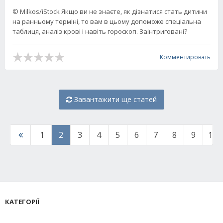
© Milkos/iStock Якщо ви не знаєте, як дізнатися стать дитини
на ранньому терміні, то вам в цьому допоможе спеціальна
таблиця, аналіз крові і навіть гороскоп. Заінтриговані?
Комментировать
Завантажити ще статей
1
2
3
4
5
6
7
8
9
10
КАТЕГОРІЇ