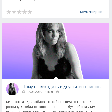
Комментировать
Чому не виходить відпустити колишнього і 
28.03.2019
Сім'я
0
Більшість людей «збирають себе по шматочках» після
розриву. Особливо якщо розставання було обопільним
рішенням. Вони вчаться на своїх помилках, знаходять