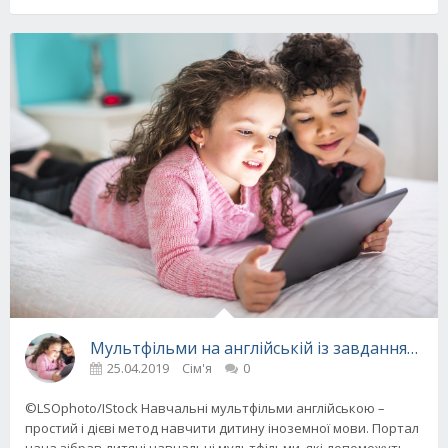
Мультфільми на англійській із завданнями: 1
25.04.2019
Сім'я
0
©LSOphoto/IStock Навчальні мультфільми англійською –
простий і дієві метод навчити дитину іноземної мови. Портал
uaua зібрав дитячі навчальні мультфільми, які допоможуть