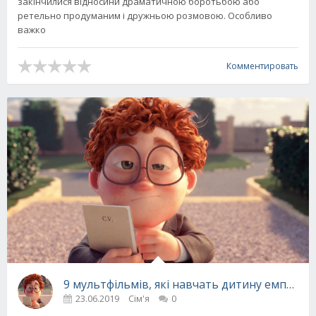
закінчилися відносини драматичною боротьбою або
ретельно продуманим і дружньою розмовою. Особливо
важко
Комментировать
9 мультфільмів, які навчать дитину емпатії
23.06.2019
Сім'я
0