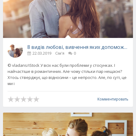
8 видів любові, вивчення яких допоможе кр
22.03.2019
Сім'я
0
© vladans/iStock У всіх нас були проблеми у стосунках. І
найчастіше в романтичних. Але чому стільки пар нещасні?
Хтось стверджує, що відносини – це непросто. Але, по суті, це
ми і
Комментировать