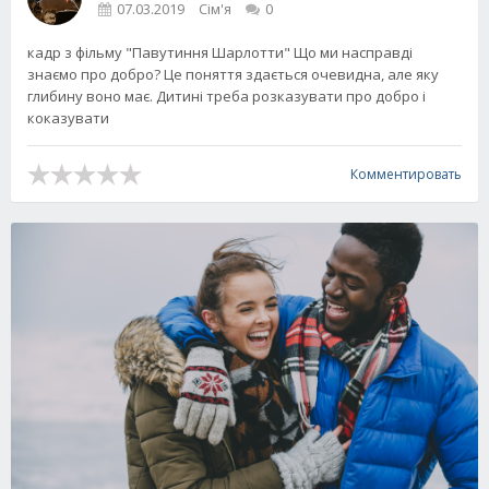
07.03.2019
Сім'я
0
кадр з фільму "Павутиння Шарлотти" Що ми насправді
знаємо про добро? Це поняття здається очевидна, але яку
глибину воно має. Дитині треба розказувати про добро і
коказувати
Комментировать