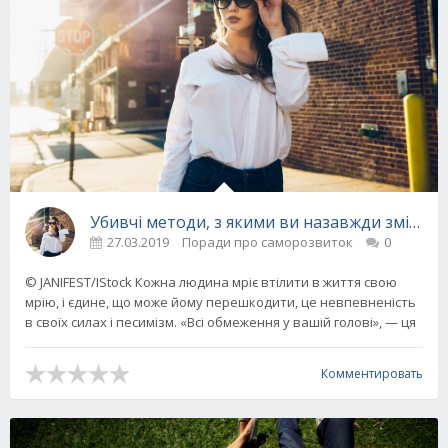
Убивчі методи, з якими ви назавжди змініть 
27.03.2019
Поради про саморозвиток
0
© JANIFEST/IStock Кожна людина мріє втілити в життя свою
мрію, і єдине, що може йому перешкодити, це невпевненість
в своїх силах і песимізм. «Всі обмеження у вашій голові», — ця
Комментировать