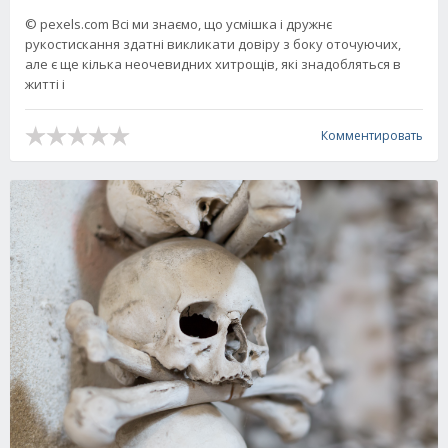
© pexels.com Всі ми знаємо, що усмішка і дружнє
рукостискання здатні викликати довіру з боку оточуючих,
але є ще кілька неочевидних хитрощів, які знадобляться в
житті і
Комментировать