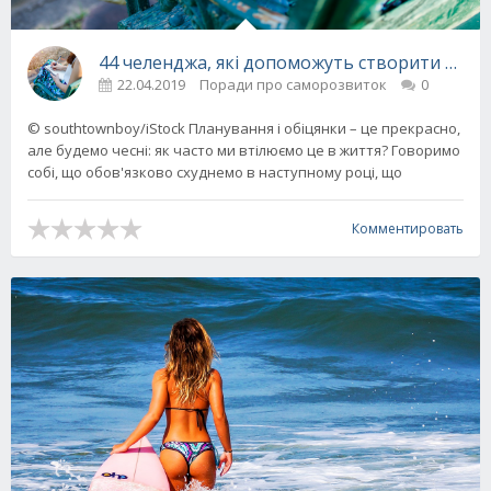
44 челенджа, які допоможуть створити собі ц
22.04.2019
Поради про саморозвиток
0
© southtownboy/iStock Планування і обіцянки – це прекрасно,
але будемо чесні: як часто ми втілюємо це в життя? Говоримо
собі, що обов'язково схуднемо в наступному році, що
Комментировать