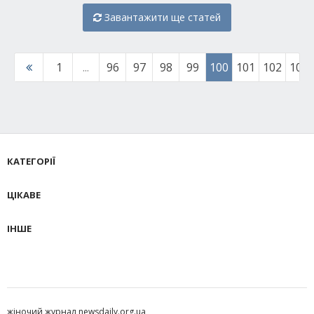
Завантажити ще статей
1
...
96
97
98
99
100
101
102
103
КАТЕГОРІЇ
ЦІКАВЕ
ІНШЕ
жіночий журнал newsdaily.org.ua