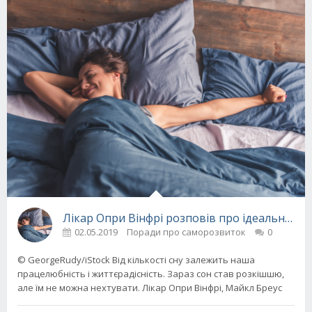
Лікар Опри Вінфрі розповів про ідеальному
02.05.2019
Поради про саморозвиток
0
© GeorgeRudy/iStock Від кількості сну залежить наша
працелюбність і життєрадісність. Зараз сон став розкішшю,
але їм не можна нехтувати. Лікар Опри Вінфрі, Майкл Бреус