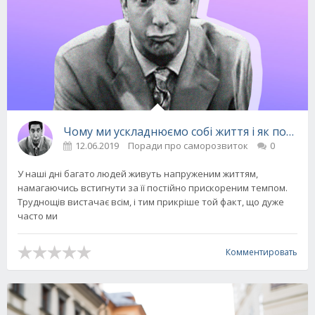
Чому ми ускладнюємо собі життя і як позбутис
12.06.2019
Поради про саморозвиток
0
У наші дні багато людей живуть напруженим життям,
намагаючись встигнути за її постійно прискореним темпом.
Труднощів вистачає всім, і тим прикріше той факт, що дуже
часто ми
Комментировать