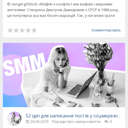
© sengerg/IStock «Мафія» є конфлікт між мафією і мирними
жителями. Створена Дмитром Давидовим з СРСР в 1986 році,
ця популярна гра має безліч варіацій. Так, у неї може грати
Комментировать
52 ідеї для написання постів у соцмережі від 
26.04.2019
Поради про саморозвиток
0