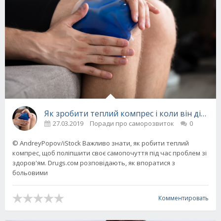
Як зробити теплий компрес і коли він дійсно
27.03.2019
Поради про саморозвиток
0
© AndreyPopov/iStock Важливо знати, як робити теплий
компрес, щоб поліпшити своє самопочуття під час проблем зі
здоров'ям. Drugs.сом розповідають, як впоратися з
больовими
Комментировать