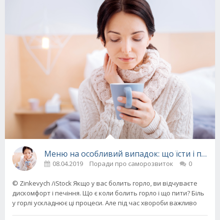
Меню на особливий випадок: що їсти і пити,
08.04.2019
Поради про саморозвиток
0
© Zinkevych /iStock Якщо у вас болить горло, ви відчуваєте
дискомфорт і печіння. Що є коли болить горло і що пити? Біль
у горлі ускладнює ці процеси. Але під час хвороби важливо