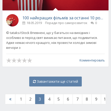
100 найкращих фільмів за останні 10 років: р
18.05.2019
Поради про саморозвиток
0
© tataks/iStock Впевнені, що у багатьох на вихідних і
особливо в період свят виникає питання, що подивитися.
Адже немає нічого кращого, ніж провести холодні зимові
вечори з
Комментировать
Завантажити ще статей
1
2
3
4
5
6
7
8
9
10