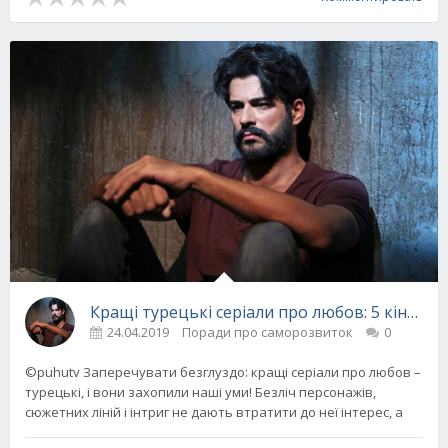
Кращі турецькі серіали про любов: 5 кінострі
24.04.2019
Поради про саморозвиток
0
©puhutv Заперечувати безглуздо: кращі серіали про любов –
турецькі, і вони захопили наші уми! Безліч персонажів,
сюжетних ліній і інтриг не дають втратити до неї інтерес, а