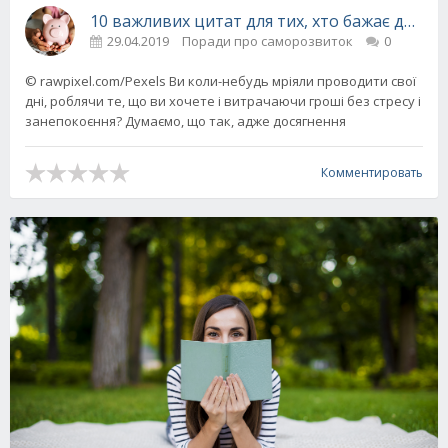
10 важливих цитат для тих, хто бажає досягт
29.04.2019
Поради про саморозвиток
0
© rawpixel.com/Pexels Ви коли-небудь мріяли проводити свої
дні, роблячи те, що ви хочете і витрачаючи гроші без стресу і
занепокоєння? Думаємо, що так, адже досягнення
Комментировать