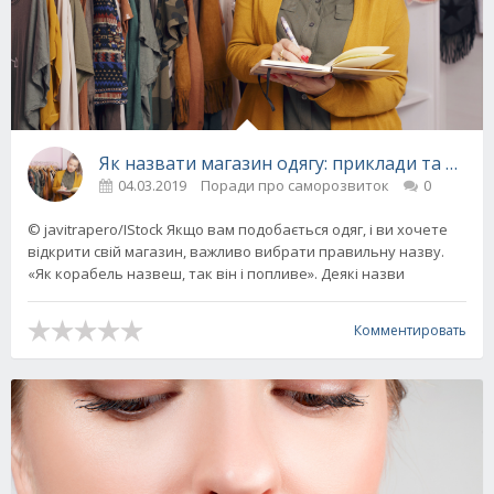
Як назвати магазин одягу: приклади та варіа
04.03.2019
Поради про саморозвиток
0
© javitrapero/IStock Якщо вам подобається одяг, і ви хочете
відкрити свій магазин, важливо вибрати правильну назву.
«Як корабель назвеш, так він і попливе». Деякі назви
Комментировать