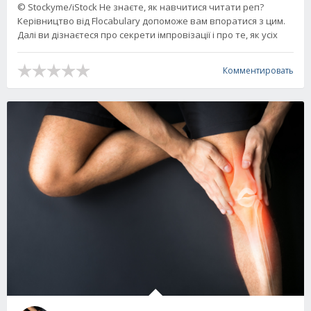
© Stockyme/iStock Не знаєте, як навчитися читати реп?
Керівництво від Flocabulary допоможе вам впоратися з цим.
Далі ви дізнаєтеся про секрети імпровізації і про те, як усіх
Комментировать