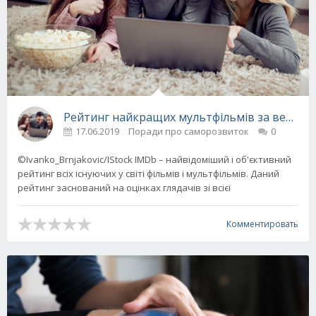
Рейтинг найкращих мультфільмів за версією 
17.06.2019
Поради про саморозвиток
0
©Ivanko_Brnjakovic/IStock IMDb – найвідоміший і об'єктивний
рейтинг всіх існуючих у світі фільмів і мультфільмів. Даний
рейтинг заснований на оцінках глядачів зі всієї
Комментировать