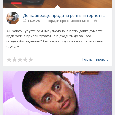
Де найкраще продати речі в інтернеті: огля
11.05.2019
Поради про саморозвиток
0
©Pixabay Купуєте речі імпульсивно, а потім довго думаєте,
куди можна прилаштувати не підходить до вашого
гардеробу спідницю? А може, ваші діти вже виросли з свого
одягу, а її
Комментировать