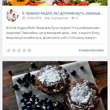
6 правил неділі, які допоможуть залишатис
14.04.2019
Їжа та рецепти
0
© Fruit Vegies/Flickr Яким має бути неділю? Розслаблюючим і
ледачим? Звичайно, це ж вихідний день. Але, з іншого боку,
якщо ви розслабитеся, дозволите собі з'їсти щось важке і
Комментировать