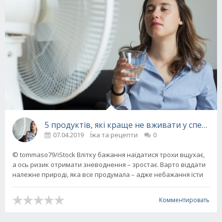
5 продуктів, які краще не вживати у спеку
07.04.2019
Їжа та рецепти
0
© tommaso79/iStock Влітку бажання наїдатися трохи вщухає,
а ось ризик отримати зневоднення – зростає. Варто віддати
належне природі, яка все продумала – адже небажання їсти
Комментировать