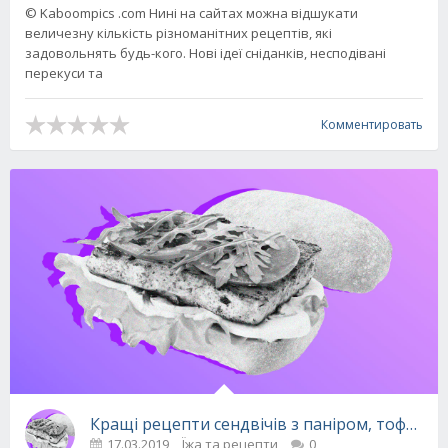
© Kaboompics .com Нині на сайтах можна відшукати
величезну кількість різноманітних рецептів, які
задовольнять будь-кого. Нові ідеї сніданків, несподівані
перекуси та
Комментировать
Кращі рецепти сендвічів з паніром, тофу і с
17.03.2019
Їжа та рецепти
0