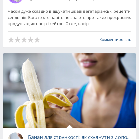
Часом дуже складно відшукати цікаві вегетаріанські рецепти
сендвічів. Багато хто навіть не знають про таких прекрасних
продуктах, як панір і сейтан. Отже, панір –
Комментировать
Банан для стрункості: як схуднути з допомо