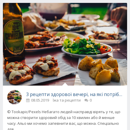
3 рецепти здорової вечері, на які потрібно 1
08.05.2019
Їжа та рецепти
0
© Tookapic/Pexels Небагато людей насправді вірять у те, що
можна створити здоровий обід за 10 хвилин або й менше
часу. Альо ми хочемо запевнити вас, що можна. Спеціально
для