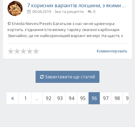
7 корисних варіантів локшини, з якими не в
09.04.2019
Їжа та рецепти
0
© Eneida Nieves/Pexels Багатьом з нас чи не щовечора
кортить з'єднання їсти велику тарілку смачної карбонари.
Звичайно, це не найкорисніший варіант вечері. На щастя, є
Комментировать
Завантажити ще статей
1
...
92
93
94
95
96
97
98
99