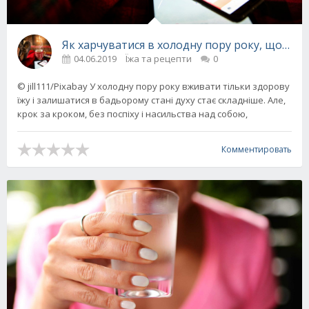
Як харчуватися в холодну пору року, щоб не
04.06.2019
Їжа та рецепти
0
© jill111/Pixabay У холодну пору року вживати тільки здорову
їжу і залишатися в бадьорому стані духу стає складніше. Але,
крок за кроком, без поспіху і насильства над собою,
Комментировать