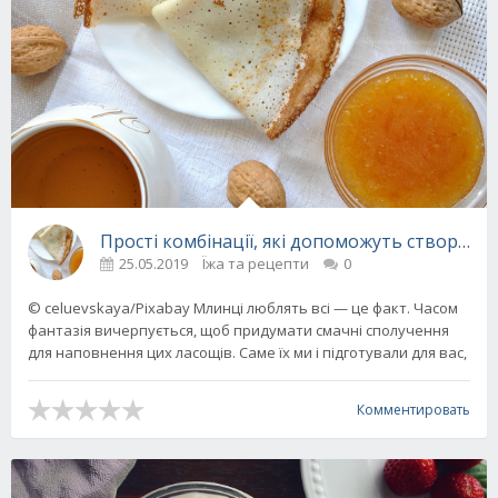
Прості комбінації, які допоможуть створити 
25.05.2019
Їжа та рецепти
0
© celuevskaya/Pixabay Млинці люблять всі — це факт. Часом
фантазія вичерпується, щоб придумати смачні сполучення
для наповнення цих ласощів. Саме їх ми і підготували для вас,
Комментировать