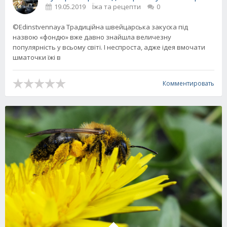
19.05.2019
Їжа та рецепти
0
©Edinstvennaya Традиційна швейцарська закуска під
назвою «фондю» вже давно знайшла величезну
популярність у всьому світі. І неспроста, адже ідея вмочати
шматочки їжі в
Комментировать