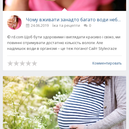
Чому вживати занадто багато води небезпеч
24.06.2019
Їжа та рецепти
0
© rd.com Щоб бути здоровими і виглядати красиво і свіжо, ми
повинні отримувати достатню кількість вологи. Але
надлишок води в організмі – це теж погано! Сайт Stylecraze
Комментировать