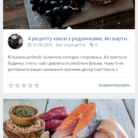
4 рецепту кекси з родзинками, які варто пр
31.05.2019
Їжа та рецепти
0
© kurpieva/iStock За вікном холодно і порожньо. Всі гріються
будинку, п'ють чай і дивляться улюблені фільми. Чому б не
доповнити ваше чаювання смачним десертом? Кекси з
Комментировать