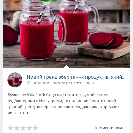
Новий тренд зберігання продуктів, який еко
14.06.2019
Їжа та рецепти
0
©wmaster890/IStock Якщо ви стежите за улюбленими
фудблогерами в Инстаграмм, то вже могли бачити новий
цікавий тренд по перетворенню холодильника в предмет
мистецтва.
Комментировать