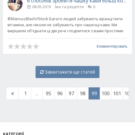
6 способів зробити чашку кави більш корисн
08.05.2019
Їжа та рецепти
0
©MariuszBlach/IStock Багато людей забувають вранці пити
вітаміни, але ніколи не забувають про чашечці кави. Ми
вирішили об'єднати ці дві речі і поділитися з вами простими
Комментировать
Завантажити ще статей
1
...
95
96
97
98
99
100
101
102
КАТЕГОРІЇ