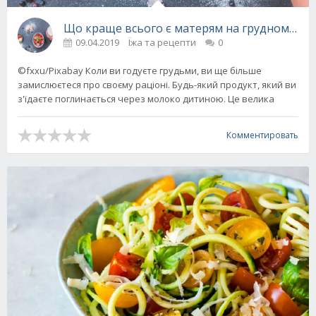
Що краще всього є матерям на грудному ви
09.04.2019
Їжа та рецепти
0
©fxxu/Pixabay Коли ви годуєте грудьми, ви ще більше
замислюєтеся про своєму раціоні. Будь-який продукт, який ви
з'їдаєте поглинається через молоко дитиною. Це велика
Комментировать