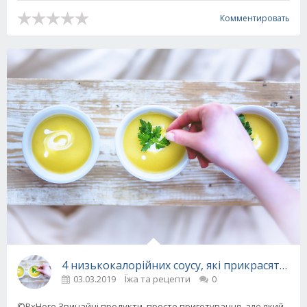
Комментировать
4 низькокалорійних соусу, які прикрасять бу
03.03.2019
Їжа та рецепти
0
©PxHere Звичайні продукти, просте приготування, але який