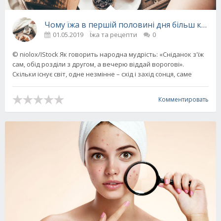
Чому їжа в першій половині дня більш корис
01.05.2019
Їжа та рецепти
0
© niolox/IStock Як говорить народна мудрість: «Сніданок з'їж
сам, обід розділи з другом, а вечерю віддай ворогові».
Скільки існує світ, одне незмінне – схід і захід сонця, саме
Комментировать