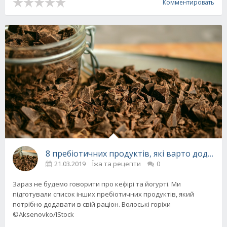
Комментировать
8 пребіотичних продуктів, які варто додати
21.03.2019
Їжа та рецепти
0
Зараз не будемо говорити про кефірі та йогурті. Ми
підготували список інших пребіотичних продуктів, який
потрібно додавати в свій раціон. Волоські горіхи
©Aksenovko/IStock