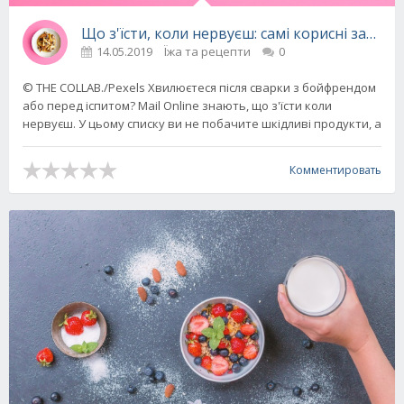
Що з'їсти, коли нервуєш: самі корисні закус
14.05.2019
Їжа та рецепти
0
© THE COLLAB./Pexels Хвилюєтеся після сварки з бойфрендом
або перед іспитом? Mail Online знають, що з'їсти коли
нервуєш. У цьому списку ви не побачите шкідливі продукти, а
Комментировать