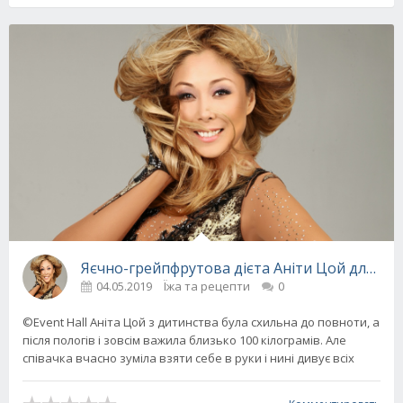
Яєчно-грейпфрутова дієта Аніти Цой для сху
04.05.2019
Їжа та рецепти
0
©Event Hall Аніта Цой з дитинства була схильна до повноти, а
після пологів і зовсім важила близько 100 кілограмів. Але
співачка вчасно зуміла взяти себе в руки і нині дивує всіх