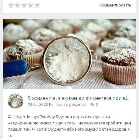
Комментировать
9 моментів, з якими ви зіткнетеся при відмов
05.04.2019
Їжа та рецепти
0
© congerdesign/Pixabay Відмова від цукру здається
нездійсненною місією. Якщо хтось і наважувався зробити цей
подвиг, так як хотів схуднути або його змусило стан здоров'я,
то