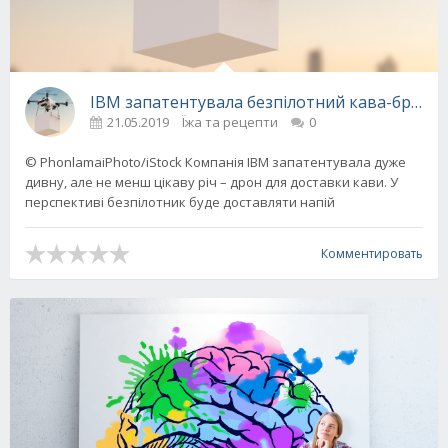
IBM запатентувала безпілотний кава-брейк,
21.05.2019
Їжа та рецепти
0
© PhonlamaiPhoto/iStock Компанія IBM запатентувала дуже
дивну, але не менш цікаву річ – дрон для доставки кави. У
перспективі безпілотник буде доставляти напій
Комментировать