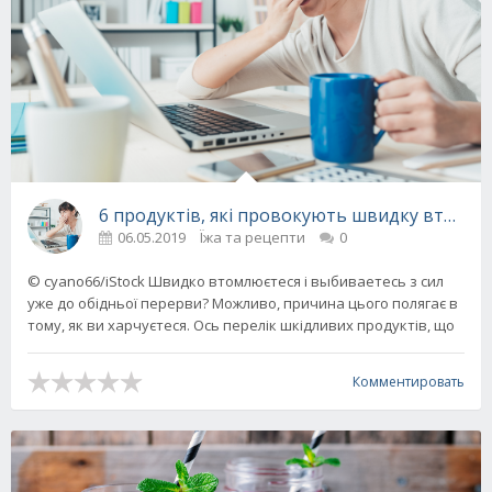
6 продуктів, які провокують швидку втому
06.05.2019
Їжа та рецепти
0
© cyano66/iStock Швидко втомлюєтеся і выбиваетесь з сил
уже до обідньої перерви? Можливо, причина цього полягає в
тому, як ви харчуєтеся. Ось перелік шкідливих продуктів, що
Комментировать