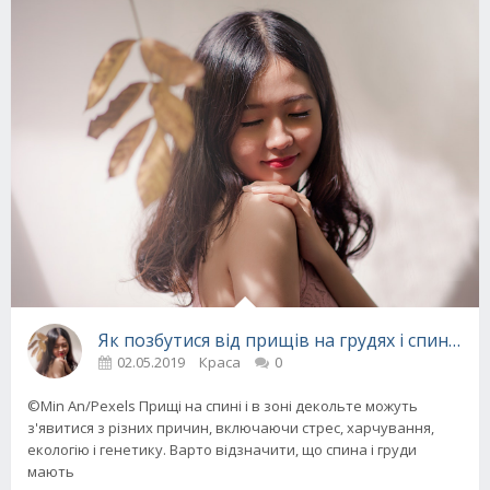
Як позбутися від прищів на грудях і спині на
02.05.2019
Краса
0
©Min An/Pexels Прищі на спині і в зоні декольте можуть
з'явитися з різних причин, включаючи стрес, харчування,
екологію і генетику. Варто відзначити, що спина і груди
мають