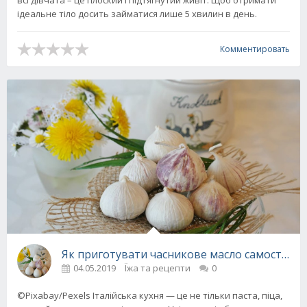
всі дівчата – це плоский і підтягнутий живіт. Щоб отримати
ідеальне тіло досить займатися лише 5 хвилин в день.
Комментировать
Як приготувати часникове масло самостійно
04.05.2019
Їжа та рецепти
0
©Pixabay/Pexels Італійська кухня — це не тільки паста, піца,