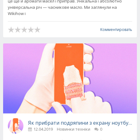
це ще й аромати масел і приправ. Унікальна і абсолютно
універсальна річ — часникове масло. Ми заглянули на
Wikihow і
Комментировать
Як прибрати подряпини з екрану ноутбука аб
12.04.2019
Новинки техніки
0