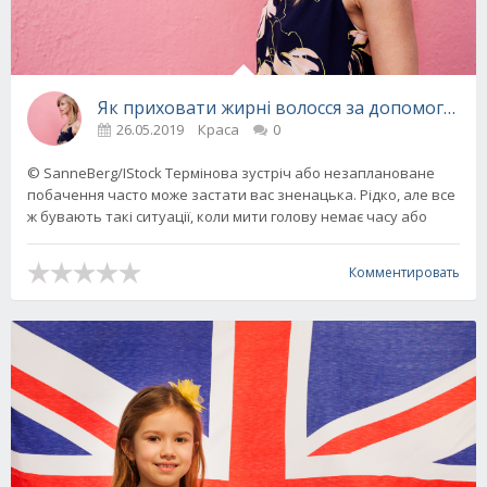
Як приховати жирні волосся за допомогою за
26.05.2019
Краса
0
© SanneBerg/IStock Термінова зустріч або незаплановане
побачення часто може застати вас зненацька. Рідко, але все
ж бувають такі ситуації, коли мити голову немає часу або
Комментировать